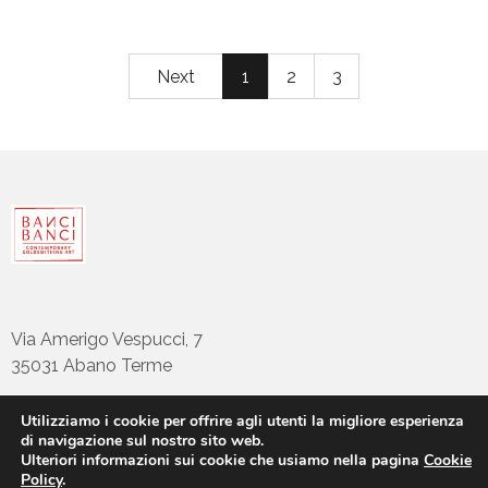
Next
1
2
3
Via Amerigo Vespucci, 7
35031 Abano Terme
Utilizziamo i cookie per offrire agli utenti la migliore esperienza
di navigazione sul nostro sito web.
tel: +39 049794922
Ulteriori informazioni sui cookie che usiamo nella pagina
Cookie
info@bancibanci.it
Policy
.