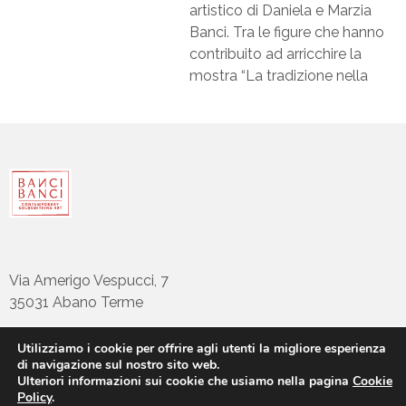
artistico di Daniela e Marzia
Banci. Tra le figure che hanno
contribuito ad arricchire la
mostra “La tradizione nella
Via Amerigo Vespucci, 7
35031 Abano Terme
Utilizziamo i cookie per offrire agli utenti la migliore esperienza
di navigazione sul nostro sito web.
tel: +39 049794922
Ulteriori informazioni sui cookie che usiamo nella pagina
Cookie
info@bancibanci.it
Policy
.