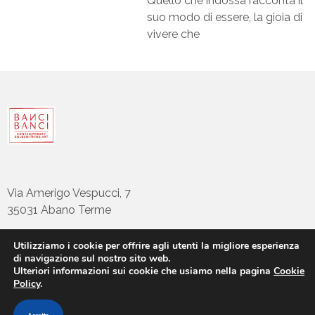
Quello che indossa racconta il
suo modo di essere, la gioia di
vivere che
Via Amerigo Vespucci, 7
35031 Abano Terme
Utilizziamo i cookie per offrire agli utenti la migliore esperienza
di navigazione sul nostro sito web.
tel: +39 049794922
Ulteriori informazioni sui cookie che usiamo nella pagina
Cookie
info@bancibanci.it
Policy
.