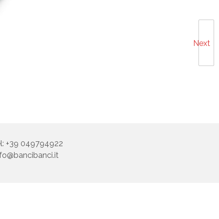
Next
el: +39 049794922
nfo@bancibanci.it